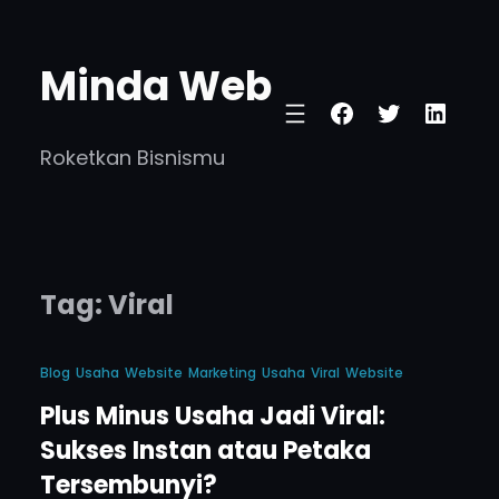
Lewati
ke
Minda Web
konten
Facebook
Twitter
Linke
Roketkan Bisnismu
Tag:
Viral
Blog
Usaha
Website
Marketing
Usaha
Viral
Website
Plus Minus Usaha Jadi Viral:
Sukses Instan atau Petaka
Tersembunyi?